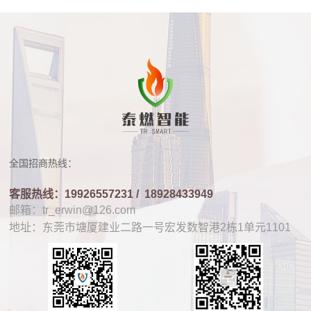
全国招商热线：
客服热线：19926557231 /
18928433949
邮箱：tr_erwin@126.com
地址：东莞市塘厦建业二路一号宏发数智港2栋1单元1101