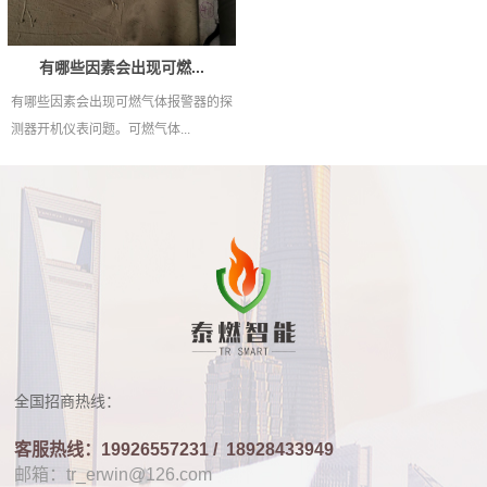
有哪些因素会出现可燃...
有哪些因素会出现可燃气体报警器的探
测器开机仪表问题。可燃气体...
全国招商热线：
客服热线：19926557231 /
18928433949
邮箱：tr_erwin@126.com