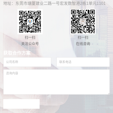
地址：东莞市塘厦建业二路一号宏发数智港2栋1单元1101
扫一扫
扫一扫
关注公众号
在线咨询
获取合作方案