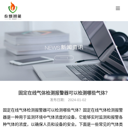
固定在线气体检测报警器可以检测哪些气体？
发布日期：
2024-01-02
固定在线气体检测报警器可以检测哪些气体？固定在线气体检测报警
器是一种用于监测环境中气体浓度的设备，它能够实时监测和报警各
种气体的浓度，以确保人员和设备的安全。下面是一些常见的气体类