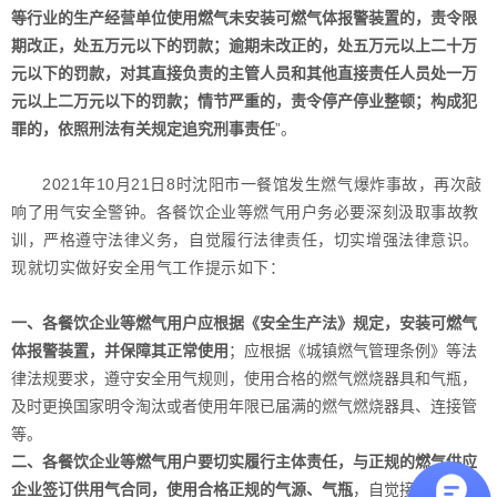
等行业的生产经营单位使用燃气未安装
可燃气体报警装置
的，责令限
期改正，处五万元以下的罚款；逾期未改正的，处五万元以上二十万
元以下的罚款，对其直接负责的主管人员和其他直接责任人员处一万
元以上二万元以下的罚款；情节严重的，责令停产停业整顿；构成犯
罪的，依照刑法有关规定追究刑事责任
”。
2021年10月21日8时沈阳市一餐馆发生燃气爆炸事故，再次敲
响了用气安全警钟。
各餐饮企业等燃气用户务必要深刻汲取事故教
训，严格遵守法律义务，自觉履行法律责任，切实增强法律意识。
现就切实做好安全用气工作提示如下：
一、
各餐饮企业等燃气用户应根据《安全生产法》规定，安装可燃气
体报警装置，并保障其正常使用
；应根据《城镇燃气管理条例》等法
律法规要求，遵守安全用气规则，使用合格的燃气燃烧器具和气瓶，
及时更换国家明令淘汰或者使用年限已届满的燃气燃烧器具、连接管
等。
二、
各餐饮企业等燃气用户要切实履行主体责任，与正规的燃气供应
企业签订供用气合同，使用合格正规的气源、气瓶
，自觉接受供气企