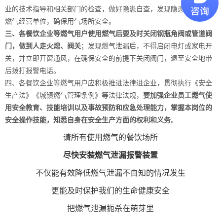
业的技术指导和相关部门的检查，做好隐患自查，发现隐患立即告知
燃气经营单位，确保用气场所安全。
三、各餐饮企业等燃气用户使用燃气后要及时关闭钢瓶角阀或管道阀
门，做到人走火熄、阀关
；发现燃气泄漏后，不得启闭电灯或家电开
关，并立即开窗通风，在确保安全的前提下关闭阀门，退至安全地带
后拨打报警电话。
四、各餐饮企业等燃气用户应积极推进法律进企业，贯彻执行《安全
生产法》《城镇燃气管理条例》等法律法规，
要加强企业员工燃气使
用安全教育、技能培训以及事故预防和应急处理能力，掌握本岗位的
安全操作技能，知悉自身在安全生产方面的权利和义务
。
请所有使用燃气的餐饮场所
尽快安装
燃气泄漏报警装置
不仅能有效降低燃气泄漏不自知的情况发生
更能及时保护我们的生命健康安全
把燃气泄漏扼杀在萌芽里