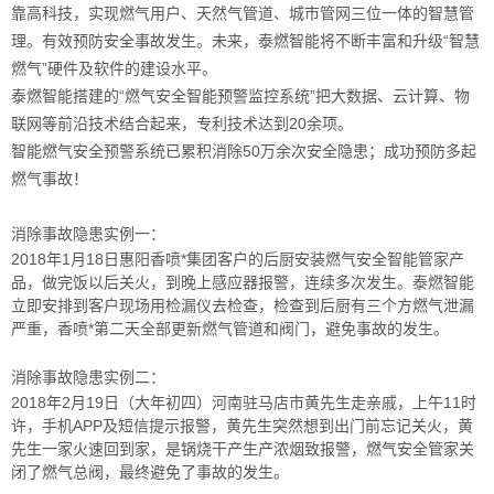
靠高科技，实现燃气用户、天然气管道、城市管网三位一体的智慧管
理。有效预防安全事故发生。未来，泰燃智能将不断丰富和升级“智慧
燃气”硬件及软件的建设水平。
泰燃智能搭建的“
燃气安全智能预警监控系统
”把大数据、云计算、物
联网等前沿技术结合起来，专利技术达到20余项。
智能燃气安全预警系统已累积消除50万余次安全隐患；成功预防多起
燃气事故！
消除事故隐患实例一
：
2018年1月18日惠阳香喷*集团客户的后厨安装燃气安全智能管家产
品，做完饭以后关火，到晚上感应器报警，连续多次发生。泰燃智能
立即安排到客户现场用检漏仪去检查，检查到后厨有三个方燃气泄漏
严重，香喷*第二天全部更新燃气管道和阀门，避免事故的发生。
消除事故隐患实例二：
2018年2月19日（大年初四）河南驻马店市黄先生走亲戚，上午11时
许，手机APP及短信提示报警，黄先生突然想到出门前忘记关火，黄
先生一家火速回到家，是锅烧干产生产浓烟致报警，燃气安全管家关
闭了燃气总阀，最终避免了事故的发生。