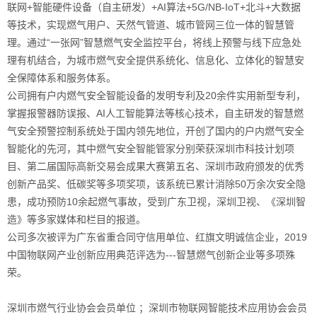
联网+智能硬件设备（自主研发）+AI算法+5G/NB-IoT+北斗+大数据
等技术，实现燃气用户、天然气管道、城市管网三位一体的智慧管
理。通过“一张网”智慧燃气安全监控平台，将线上预警与线下应急处
理有机结合，为城市
燃气安全
提供系统化、信息化、立体化的智慧安
全保障体系和服务体系。
公司拥有
户内燃气安全
智能设备的发明专利及20余件实用新型专利，
掌握报警器防误报、AI人工智能算法等核心技术，自主研发的智慧燃
气安全预警控制系统处于国内领先地位，开创了国内的户内燃气安全
智能化的先河，其中
燃气安全智能管家
分别荣获深圳市科技计划项
目、第二届国际高新交易会成果大赛第五名、深圳市政府颁发的优秀
创新产品奖、低碳奖等多项奖项，该系统已累计消除50万余次
安全隐
患
，成功预防10余起
燃气事故
，受到广东卫视，深圳卫视、《深圳智
造》等多家媒体和栏目的报道。
公司多次被评为广东省重合同守信用单位、红旗文明诚信企业，2019
中国物联网产业创新应用典范评选为---智慧燃气创新企业等多项殊
荣。
深圳市燃气行业协会会员单位 ；深圳市物联网智能技术应用协会会员