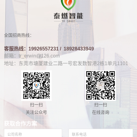
全国招商热线：
客服热线：19926557231 /
18928433949
邮箱：tr_erwin@126.com
地址：东莞市塘厦建业二路一号宏发数智港2栋1单元1101
扫一扫
扫一扫
关注公众号
在线咨询
获取合作方案