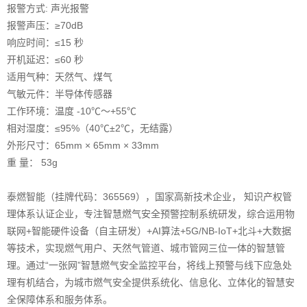
报警方式: 声光报警
报警声压：≥70dB
响应时间：≤15 秒
开机延迟：≤60 秒
适用气种：天然气、煤气
气敏元件：半导体传感器
工作环境：温度 -10℃～+55℃
相对湿度：≤95%（40℃±2℃，无结露）
外形尺寸：65mm × 65mm × 33mm
重 量： 53g
泰燃智能
（挂牌代码：365569），国家高新技术企业， 知识产权管
理体系认证企业，专注
智慧燃气
安全预警控制系统研发，综合运用物
联网+智能硬件设备（自主研发）+AI算法+5G/NB-IoT+北斗+大数据
等技术，实现燃气用户、天然气管道、城市管网三位一体的智慧管
理。通过“一张网”智慧燃气安全监控平台，将线上预警与线下应急处
理有机结合，为城市
燃气安全
提供系统化、信息化、立体化的智慧安
全保障体系和服务体系。