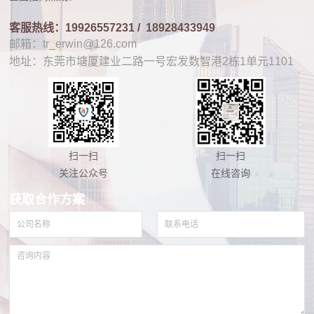
客服热线：19926557231 /
18928433949
邮箱：tr_erwin@126.com
地址：东莞市塘厦建业二路一号宏发数智港2栋1单元1101
扫一扫
扫一扫
关注公众号
在线咨询
获取合作方案