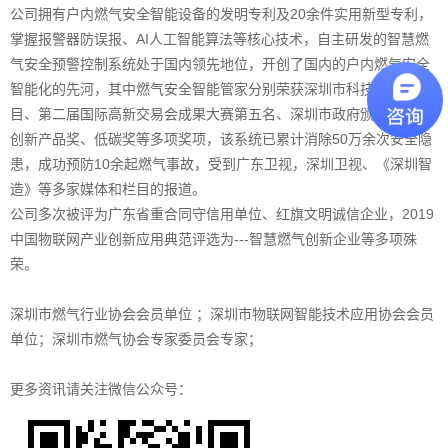
公司拥有
户内燃气安全
智能设备的发明专利及20余件实用新型专利，
掌握报警器防误报、AI人工智能算法等核心技术，自主研发的智慧燃
气安全预警控制系统处于国内领先地位，开创了国内的户内燃气安全
智能化的先河，其中
燃气安全智能管家
分别荣获深圳市科技计划项
目、第二届国际高新交易会成果大赛第五名、深圳市政府颁发的优秀
创新产品奖、低碳奖等多项奖项，该系统已累计消除50万余次
安全隐
患
，成功预防10余起
燃气事故
，受到广东卫视，深圳卫视、《深圳智
造》等多家媒体和栏目的报道。
公司多次被评为广东省重合同守信用单位、红旗文明诚信企业，2019
中国物联网产业创新应用典范评选为---智慧燃气创新企业等多项殊
荣。
深圳市燃气行业协会会员单位 ；深圳市物联网智能技术应用协会会员
单位；深圳市燃气协会专家委员会专家；
更多资讯请关注微信公众号：