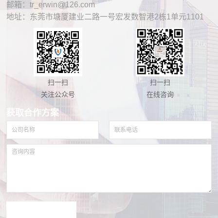
邮箱：tr_erwin@126.com
地址：东莞市塘厦建业二路一号宏发数智港2栋1单元1101
扫一扫
扫一扫
关注公众号
在线咨询
获取合作方案