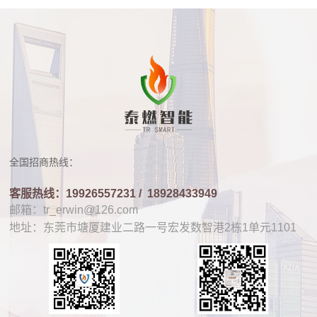
全国招商热线：
客服热线：19926557231 /
18928433949
邮箱：tr_erwin@126.com
地址：东莞市塘厦建业二路一号宏发数智港2栋1单元1101